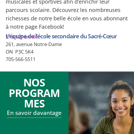
musicales et sportives afin d’enrichir leur
parcours scolaire. Découvrez les nombreuses
richesses de notre belle école en vous abonnant
à notre page Facebook!
L’équipe de l’école secondaire du Sacré-Cœur
e
e
9
à 12
année
261, avenue Notre-Dame
ON
P3C 5K4
705-566-5511
NOS
PROGRAM
MES
En savoir davantage